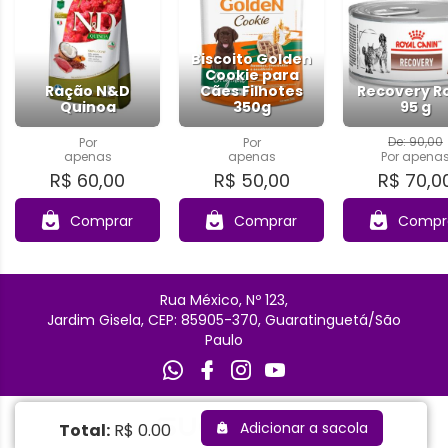
Biscoito Golden
Cookie para
Ração N&D
Cães Filhotes
Recovery R
Quinoa
350g
95 g
De: 90,00
Por
Por
apenas
apenas
Por
apena
R$ 60,00
R$ 50,00
R$ 70,0
Comprar
Comprar
Compr
Rua México, Nº 123,
Jardim Gisela, CEP: 85905-370, Guaratinguetá/São
Paulo
Adicionar a sacola
Total:
R$ 0.00